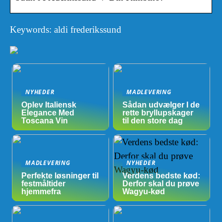
Keywords: aldi frederikssund
NYHEDER
MADLEVERING
Oplev Italiensk
Sådan udvælger I de
Elegance Med
rette bryllupskager
Toscana Vin
til den store dag
MADLEVERING
NYHEDER
Perfekte løsninger til
Verdens bedste kød:
festmåltider
Derfor skal du prøve
hjemmefra
Wagyu-kød