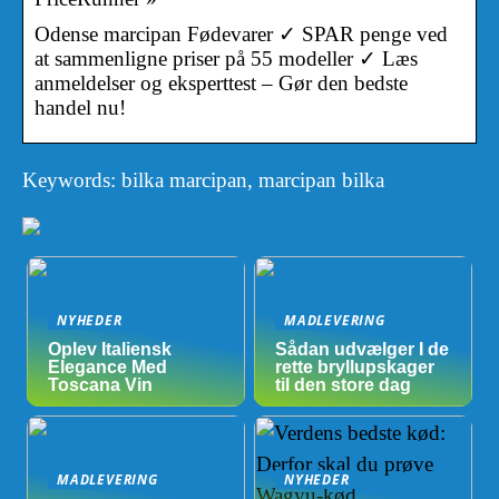
Odense marcipan Fødevarer ✓ SPAR penge ved
at sammenligne priser på 55 modeller ✓ Læs
anmeldelser og eksperttest – Gør den bedste
handel nu!
Keywords: bilka marcipan, marcipan bilka
NYHEDER
MADLEVERING
Oplev Italiensk
Sådan udvælger I de
Elegance Med
rette bryllupskager
Toscana Vin
til den store dag
MADLEVERING
NYHEDER