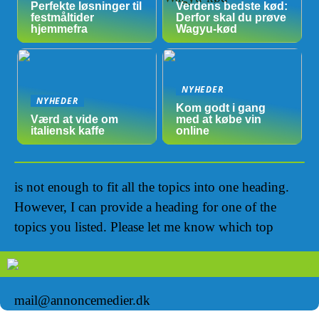
Perfekte løsninger til
Verdens bedste kød:
festmåltider
Derfor skal du prøve
hjemmefra
Wagyu-kød
NYHEDER
NYHEDER
Kom godt i gang
Værd at vide om
med at købe vin
italiensk kaffe
online
is not enough to fit all the topics into one heading.
However, I can provide a heading for one of the
topics you listed. Please let me know which top
mail@annoncemedier.dk