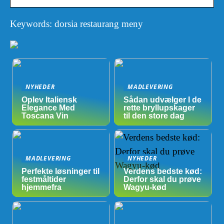
Keywords: dorsia restaurang meny
NYHEDER
MADLEVERING
Oplev Italiensk
Sådan udvælger I de
Elegance Med
rette bryllupskager
Toscana Vin
til den store dag
MADLEVERING
NYHEDER
Perfekte løsninger til
Verdens bedste kød:
festmåltider
Derfor skal du prøve
hjemmefra
Wagyu-kød