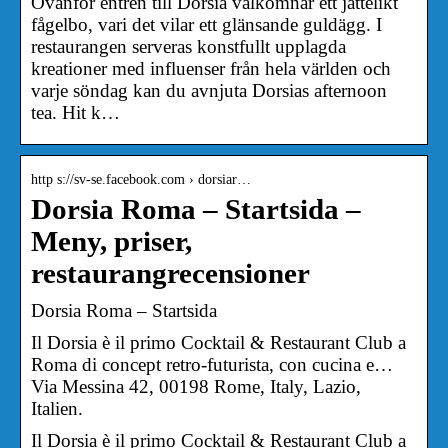
Ovanför entrén till Dorsia välkomnar ett jättelikt
fågelbo, vari det vilar ett glänsande guldägg. I
restaurangen serveras konstfullt upplagda
kreationer med influenser från hela världen och
varje söndag kan du avnjuta Dorsias afternoon
tea. Hit k…
http s://sv-se.facebook.com › dorsiar…
Dorsia Roma – Startsida –
Meny, priser,
restaurangrecensioner
Dorsia Roma – Startsida
Il Dorsia è il primo Cocktail & Restaurant Club a
Roma di concept retro-futurista, con cucina e…
Via Messina 42, 00198 Rome, Italy, Lazio,
Italien.
Il Dorsia è il primo Cocktail & Restaurant Club a