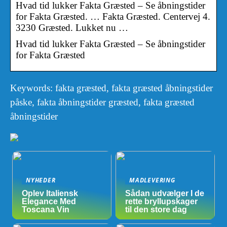
Hvad tid lukker Fakta Græsted – Se åbningstider
for Fakta Græsted. … Fakta Græsted. Centervej 4.
3230 Græsted. Lukket nu …
Hvad tid lukker Fakta Græsted – Se åbningstider
for Fakta Græsted
Keywords: fakta græsted, fakta græsted åbningstider
påske, fakta åbningstider græsted, fakta græsted
åbningstider
NYHEDER
MADLEVERING
Oplev Italiensk
Sådan udvælger I de
Elegance Med
rette bryllupskager
Toscana Vin
til den store dag