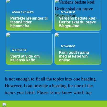
MADLEVERING
NYHEDER
Perfekte løsninger til
Verdens bedste kød:
festmåltider
Derfor skal du prøve
hjemmefra
Wagyu-kød
NYHEDER
NYHEDER
Kom godt i gang
Værd at vide om
med at købe vin
italiensk kaffe
online
is not enough to fit all the topics into one heading.
However, I can provide a heading for one of the
topics you listed. Please let me know which top