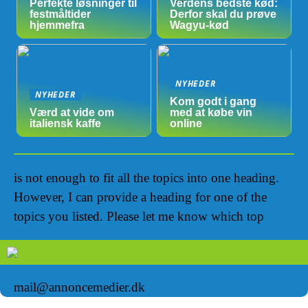
Perfekte løsninger til
Verdens bedste kød:
festmåltider
Derfor skal du prøve
hjemmefra
Wagyu-kød
NYHEDER
NYHEDER
Kom godt i gang
Værd at vide om
med at købe vin
italiensk kaffe
online
is not enough to fit all the topics into one heading.
However, I can provide a heading for one of the
topics you listed. Please let me know which top
mail@annoncemedier.dk