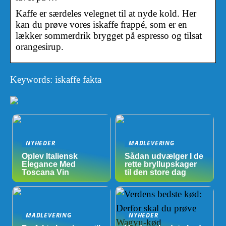
Kaffe er særdeles velegnet til at nyde kold. Her
kan du prøve vores iskaffe frappé, som er en
lækker sommerdrik brygget på espresso og tilsat
orangesirup.
Keywords: iskaffe fakta
NYHEDER
MADLEVERING
Oplev Italiensk
Sådan udvælger I de
Elegance Med
rette bryllupskager
Toscana Vin
til den store dag
MADLEVERING
NYHEDER