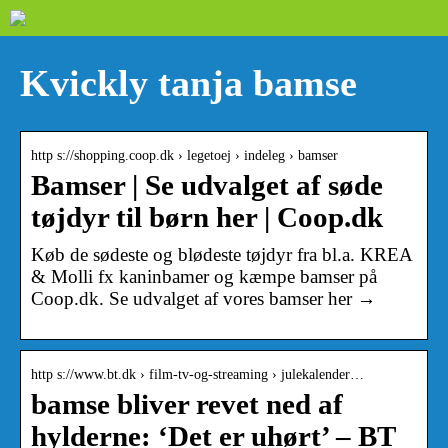
Kvickly tanja bamse
http s://shopping.coop.dk › legetoej › indeleg › bamser
Bamser | Se udvalget af søde
tøjdyr til børn her | Coop.dk
Køb de sødeste og blødeste tøjdyr fra bl.a. KREA
& Molli fx kaninbamer og kæmpe bamser på
Coop.dk. Se udvalget af vores bamser her →
http s://www.bt.dk › film-tv-og-streaming › julekalender…
bamse bliver revet ned af
hylderne: ‘Det er uhørt’ – BT