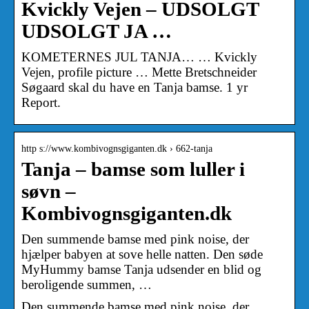
Kvickly Vejen – UDSOLGT
UDSOLGT JA …
KOMETERNES JUL TANJA… … Kvickly
Vejen, profile picture … Mette Bretschneider
Søgaard skal du have en Tanja bamse. 1 yr
Report.
http s://www.kombivognsgiganten.dk › 662-tanja
Tanja – bamse som luller i
søvn –
Kombivognsgiganten.dk
Den summende bamse med pink noise, der
hjælper babyen at sove helle natten. Den søde
MyHummy bamse Tanja udsender en blid og
beroligende summen, …
Den summende bamse med pink noise, der