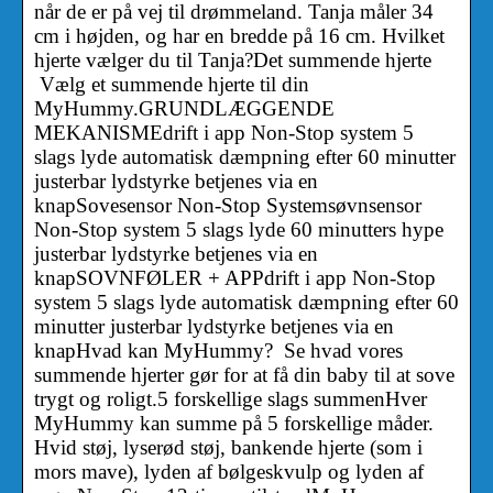
når de er på vej til drømmeland. Tanja måler 34
cm i højden, og har en bredde på 16 cm. Hvilket
hjerte vælger du til Tanja?Det summende hjerte
Vælg et summende hjerte til din
MyHummy.GRUNDLÆGGENDE
MEKANISMEdrift i app Non-Stop system 5
slags lyde automatisk dæmpning efter 60 minutter
justerbar lydstyrke betjenes via en
knapSovesensor Non-Stop Systemsøvnsensor
Non-Stop system 5 slags lyde 60 minutters hype
justerbar lydstyrke betjenes via en
knapSOVNFØLER + APPdrift i app Non-Stop
system 5 slags lyde automatisk dæmpning efter 60
minutter justerbar lydstyrke betjenes via en
knapHvad kan MyHummy? Se hvad vores
summende hjerter gør for at få din baby til at sove
trygt og roligt.5 forskellige slags summenHver
MyHummy kan summe på 5 forskellige måder.
Hvid støj, lyserød støj, bankende hjerte (som i
mors mave), lyden af bølgeskvulp og lyden af