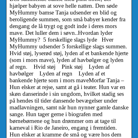
hjælper babyen at sove helle natten. Den søde
MyHummy bamse Tanja udsender en blid og
beroligende summen, som små babyer kender fra
dengang de lå trygt og godt inde i deres mors
mave. Det luller dem i søvn..Hvordan lyder
MyHummy? 5 forskellige slags lyde Hver
MyHummy udsender 5 forskellige slags summen.
Hvid støj, lyserød støj, lyden af et bankende hjerte
(som i mors mave), lyden af havbølger og lyden
af regn. Hvid støj Pink støj Lyden af
havbølger Lyden af regn Lyden af et
bankende hjerte som i mors maveMorfar Tanja –
Hun elsker at rejse, samt at gå i teater. Hun var en
skøn danserinde i sin ungdom, hvilket stadig ses
på hendes til tider dansende bevægelser under
madlavningen, samt når hun nynner gamle danske
sange. Hun tager gerne i biografen med
børnebørnene og hun drømmer om at tage til
karneval i Rio de Janeiro, engang i fremtiden.
Hun elsker at kramme de små og være hos dem