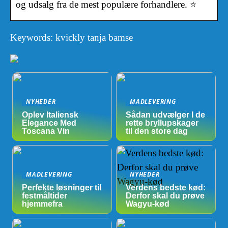
og udsalg fra de mest populære forhandlere. ⭐
Keywords: kvickly tanja bamse
NYHEDER
MADLEVERING
Oplev Italiensk
Sådan udvælger I de
Elegance Med
rette bryllupskager
Toscana Vin
til den store dag
MADLEVERING
NYHEDER
Perfekte løsninger til
Verdens bedste kød:
festmåltider
Derfor skal du prøve
hjemmefra
Wagyu-kød