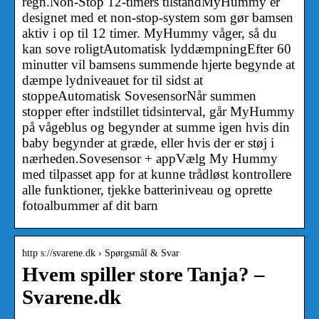
regn.Non-Stop 12-timers tilstandMyHummy er
designet med et non-stop-system som gør bamsen
aktiv i op til 12 timer. MyHummy våger, så du
kan sove roligtAutomatisk lyddæmpningEfter 60
minutter vil bamsens summende hjerte begynde at
dæmpe lydniveauet for til sidst at
stoppeAutomatisk SovesensorNår summen
stopper efter indstillet tidsinterval, går MyHummy
på vågeblus og begynder at summe igen hvis din
baby begynder at græde, eller hvis der er støj i
nærheden.Sovesensor + appVælg My Hummy
med tilpasset app for at kunne trådløst kontrollere
alle funktioner, tjekke batteriniveau og oprette
fotoalbummer af dit barn
http s://svarene.dk › Spørgsmål & Svar
Hvem spiller store Tanja? –
Svarene.dk