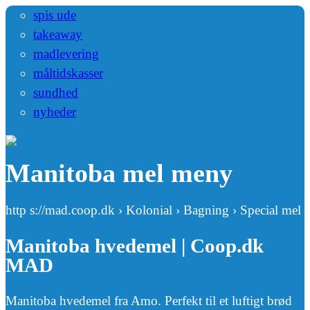
spis ude
takeaway
madlevering
måltidskasser
sundhed
nyheder
Manitoba mel meny
http s://mad.coop.dk › Kolonial › Bagning › Special mel
Manitoba hvedemel | Coop.dk
MAD
Manitoba hvedemel fra Amo. Perfekt til et luftigt brød