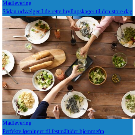
Madlevering
Sådan udvælger I de rette bryllupskager til den store dag
Madlevering
Perfekte løsninger til festmåltider hjemmefra