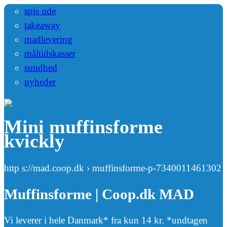
spis ude
takeaway
madlevering
måltidskasser
sundhed
nyheder
Mini muffinsforme
kvickly
http s://mad.coop.dk › muffinsforme-p-7340011461302
Muffinsforme | Coop.dk MAD
Vi leverer i hele Danmark* fra kun 14 kr. *undtagen