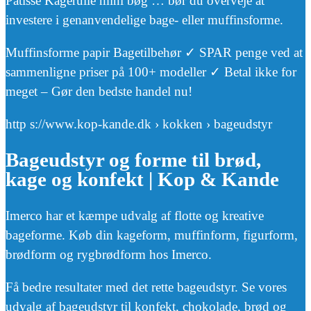
Patisse Kagerulle mini bøg … bør du overveje at
investere i genanvendelige bage- eller muffinsforme.
Muffinsforme papir Bagetilbehør ✓ SPAR penge ved at
sammenligne priser på 100+ modeller ✓ Betal ikke for
meget – Gør den bedste handel nu!
http s://www.kop-kande.dk › kokken › bageudstyr
Bageudstyr og forme til brød,
kage og konfekt | Kop & Kande
Imerco har et kæmpe udvalg af flotte og kreative
bageforme. Køb din kageform, muffinform, figurform,
brødform og rygbrødform hos Imerco.
Få bedre resultater med det rette bageudstyr. Se vores
udvalg af bageudstyr til konfekt, chokolade, brød og