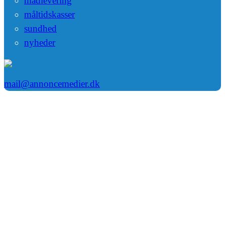
madlevering
måltidskasser
sundhed
nyheder
mail@annoncemedier.dk