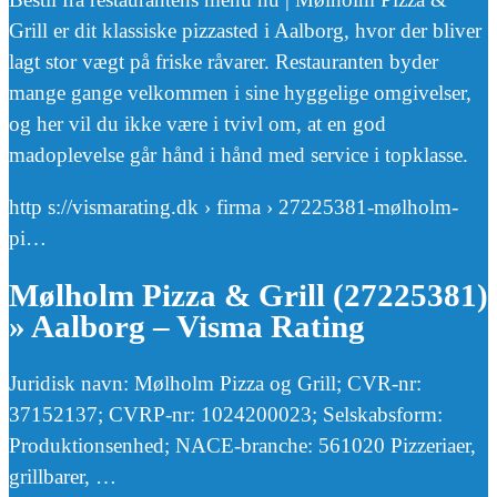
Grill er dit klassiske pizzasted i Aalborg, hvor der bliver
lagt stor vægt på friske råvarer. Restauranten byder
mange gange velkommen i sine hyggelige omgivelser,
og her vil du ikke være i tvivl om, at en god
madoplevelse går hånd i hånd med service i topklasse.
http s://vismarating.dk › firma › 27225381-mølholm-
pi…
Mølholm Pizza & Grill (27225381)
» Aalborg – Visma Rating
Juridisk navn: Mølholm Pizza og Grill; CVR-nr:
37152137; CVRP-nr: 1024200023; Selskabsform:
Produktionsenhed; NACE-branche: 561020 Pizzeriaer,
grillbarer, …