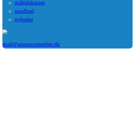
måltidskasser
sundhed
nyheder
mail@annoncemedier.dk