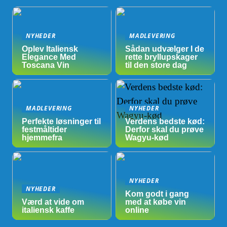
NYHEDER
MADLEVERING
Oplev Italiensk
Sådan udvælger I de
Elegance Med
rette bryllupskager
Toscana Vin
til den store dag
MADLEVERING
NYHEDER
Perfekte løsninger til
Verdens bedste kød:
festmåltider
Derfor skal du prøve
hjemmefra
Wagyu-kød
NYHEDER
NYHEDER
Kom godt i gang
Værd at vide om
med at købe vin
italiensk kaffe
online