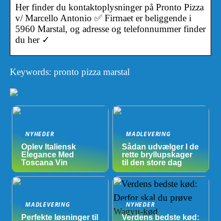
Her finder du kontaktoplysninger på Pronto Pizza
v/ Marcello Antonio ✅ Firmaet er beliggende i
5960 Marstal, og adresse og telefonnummer finder
du her ✓
Keywords: pronto pizza marstal
NYHEDER
MADLEVERING
Oplev Italiensk
Sådan udvælger I de
Elegance Med
rette bryllupskager
Toscana Vin
til den store dag
MADLEVERING
NYHEDER
Perfekte løsninger til
Verdens bedste kød: