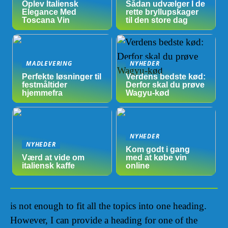
Oplev Italiensk
Sådan udvælger I de
Elegance Med
rette bryllupskager
Toscana Vin
til den store dag
MADLEVERING
NYHEDER
Perfekte løsninger til
Verdens bedste kød:
festmåltider
Derfor skal du prøve
hjemmefra
Wagyu-kød
NYHEDER
NYHEDER
Kom godt i gang
Værd at vide om
med at købe vin
italiensk kaffe
online
is not enough to fit all the topics into one heading.
However, I can provide a heading for one of the