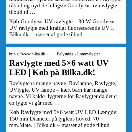
tilbud og nyd de billigste Goodyear uv ravlygte
tilbud til …
Køb Goodyear UV ravlygte – 30 W Goodyear
UV ravlygte med kraftigt fluorescerende UV l. |
Bilka.dk – masser af gode tilbud
http s://www.bilka.dk › … › Belysning › Lommelygter
Ravlygte med 5×6 watt UV
LED | Køb på Bilka.dk!
Ravlygtens mange navne. Ravlampe, Ravlygte,
UVlygte, UV lampe – kært barn har mange
navne. Vi kalder lygterne for Ravlygter da det er
en lygte vi går med …
Køb Ravlygte med 5×6 watt UV LED Længde:
150 mm.Diameter på lygtens hoved: 70
mm.Mate. | Bilka.dk – masser af gode tilbud