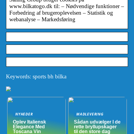
www.bilkatogo.dk til: – Nødvendige funktioner –
Forbedring af brugeroplevelsen – Statistik og
webanalyse – Markedsføring
Keywords: sports bh bilka
NYHEDER
MADLEVERING
Oplev Italiensk
Sådan udvælger I de
Elegance Med
rette bryllupskager
Toscana Vin
til den store dag