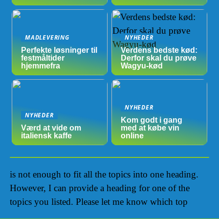
MADLEVERING
NYHEDER
Perfekte løsninger til
Verdens bedste kød:
festmåltider
Derfor skal du prøve
hjemmefra
Wagyu-kød
NYHEDER
NYHEDER
Kom godt i gang
Værd at vide om
med at købe vin
italiensk kaffe
online
is not enough to fit all the topics into one heading.
However, I can provide a heading for one of the
topics you listed. Please let me know which top