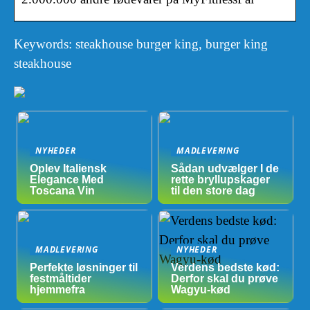
Keywords: steakhouse burger king, burger king
steakhouse
NYHEDER
MADLEVERING
Oplev Italiensk
Sådan udvælger I de
Elegance Med
rette bryllupskager
Toscana Vin
til den store dag
MADLEVERING
NYHEDER
Perfekte løsninger til
Verdens bedste kød:
festmåltider
Derfor skal du prøve
hjemmefra
Wagyu-kød