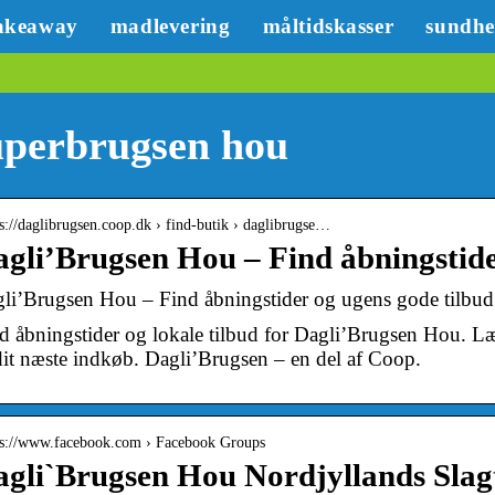
akeaway
madlevering
måltidskasser
sundh
perbrugsen hou
 s://daglibrugsen.coop.dk › find-butik › daglibrugse…
gli’Brugsen Hou – Find åbningstide
li’Brugsen Hou – Find åbningstider og ugens gode tilbud
d åbningstider og lokale tilbud for Dagli’Brugsen Hou. Læs
 dit næste indkøb. Dagli’Brugsen – en del af Coop.
 s://www.facebook.com › Facebook Groups
gli`Brugsen Hou Nordjyllands Slagt