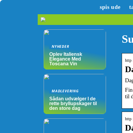
spis ude
t
Su
NYHEDER
Oplev Italiensk
Elegance Med
http
Toscana Vin
Da
Dag
Fin
MADLEVERING
til
Sådan udvælger I de
rette bryllupskager til
den store dag
http
Da