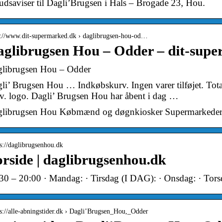
budsaviser til Dagli’Brugsen i Hals – Brogade 23, Hou.
 ://www.dit-supermarked.dk › daglibrugsen-hou-od…
glibrugsen Hou – Odder – dit-sup
librugsen Hou – Odder
li’ Brugsen Hou … Indkøbskurv. Ingen varer tilføjet. Total0
v. logo. Dagli’ Brugsen Hou har åbent i dag …
librugsen Hou Købmænd og døgnkiosker Supermarkede
 s://daglibrugsenhou.dk
rside | daglibrugsenhou.dk
30 – 20:00 · Mandag: · Tirsdag (I DAG): · Onsdag: · Tors
 s://alle-abningstider.dk › Dagli’Brugsen_Hou,_Odder