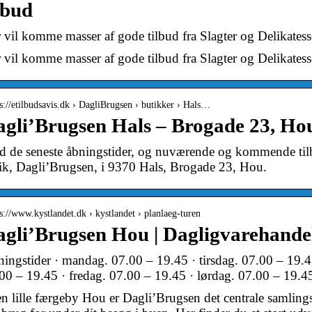
lbud
 vil komme masser af gode tilbud fra Slagter og Delikatess
 vil komme masser af gode tilbud fra Slagter og Delikates
 s://etilbudsavis.dk › DagliBrugsen › butikker › Hals…
gli’Brugsen Hals – Brogade 23, Hou
d de seneste åbningstider, og nuværende og kommende tilbu
ik, Dagli’Brugsen, i 9370 Hals, Brogade 23, Hou.
 s://www.kystlandet.dk › kystlandet › planlaeg-turen
gli’Brugsen Hou | Dagligvarehande
ingstider · mandag. 07.00 – 19.45 · tirsdag. 07.00 – 19.4
00 – 19.45 · fredag. 07.00 – 19.45 · lørdag. 07.00 – 19.4
en lille færgeby Hou er Dagli’Brugsen det centrale samling