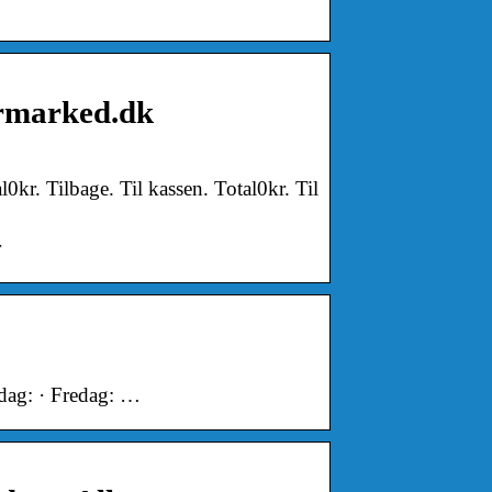
ermarked.dk
kr. Tilbage. Til kassen. Total0kr. Til
r
dag: · Fredag: …