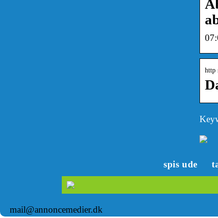
Åb
ab
07:
http
Da
Keyw
spis ude
t
mail@annoncemedier.dk