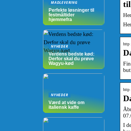
ti
MADLEVERING
Perfekte løsninger til
Her
festmåltider
hjemmefra
Her
http
NYHEDER
Da
Verdens bedste kød:
Derfor skal du prøve
Fin
Wagyu-kød
but
http
NYHEDER
Da
Værd at vide om
italiensk kaffe
Åbn
07.
I d