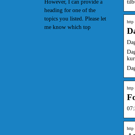
til
However, I can provide a
heading for one of the
topics you listed. Please let
http
me know which top
Da
Dag
Dag
kur
Dag
http
Fo
07:
http