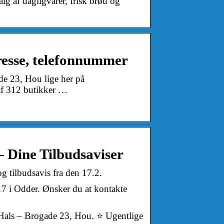
alg af dagligvarer, frisk brød og
resse, telefonnummer
de 23, Hou lige her på
af 312 butikker …
 Dine Tilbudsaviser
ilbudsavis fra den 17.2.
 i Odder. Ønsker du at kontakte
 Hals – Brogade 23, Hou. ⭐ Ugentlige