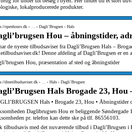
 brug for under dit besøg i byen. Her finder du et stort udv
logiske, lokalproducerede produkter.
 s://openhours.dk › … › Dagli’Brugsen › Hals
gli’brugsen Hou – åbningstider, ad
har de nyeste tilbudsaviser fra Dagli’Brugsen Hals – Broga
etilbudsaviser.dk! Denne afdeling af Dagli’Brugsen er en 
li’brugsen Hou, præsentation af sted og åbningstider
 s://dinetilbudsaviser.dk › … › Hals › Dagli’Brugsen
gli’Brugsen Hals Brogade 23, Hou –
LI’BRUGSEN Hals • Brogade 23, Hou • Åbningstider og t
ksomheden Daglibrugsen Hou er beliggende Søndergade 17
ksomheden pr. telefon kan dette ske på tlf. 86556103.
k tilbudsavis med det nuværende tilbud i Dagli’Brugsen i