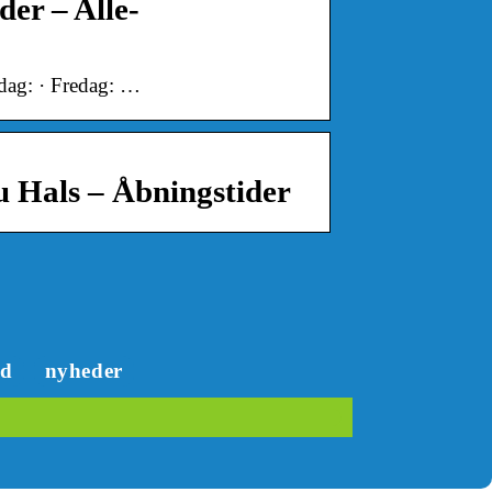
er – Alle-
dag: · Fredag: …
u Hals – Åbningstider
ed
nyheder