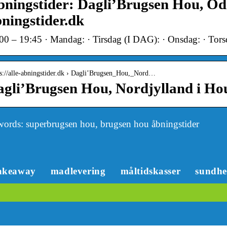
ningstider: Dagli’Brugsen Hou, Odd
ningstider.dk
00 – 19:45 · Mandag: · Tirsdag (I DAG): · Onsdag: · Tors
 s://alle-abningstider.dk › Dagli’Brugsen_Hou,_Nord…
gli’Brugsen Hou, Nordjylland i Ho
ords: superbrugsen hou, brugsen hou åbningstider
akeaway
madlevering
måltidskasser
sundh