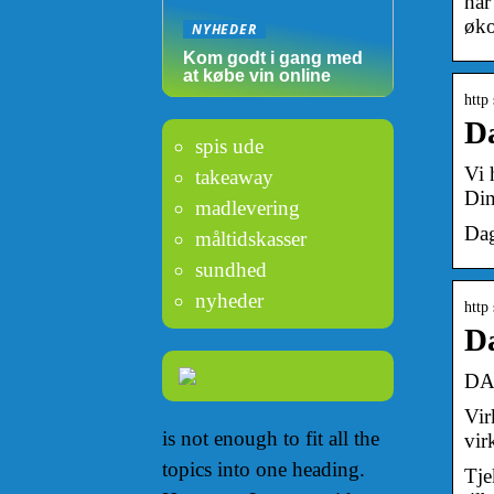
har
øko
NYHEDER
Kom godt i gang med
at købe vin online
http
Da
spis ude
Vi 
takeaway
Din
madlevering
Dag
måltidskasser
sundhed
nyheder
http
Da
DAG
Vir
is not enough to fit all the
vir
topics into one heading.
Tje