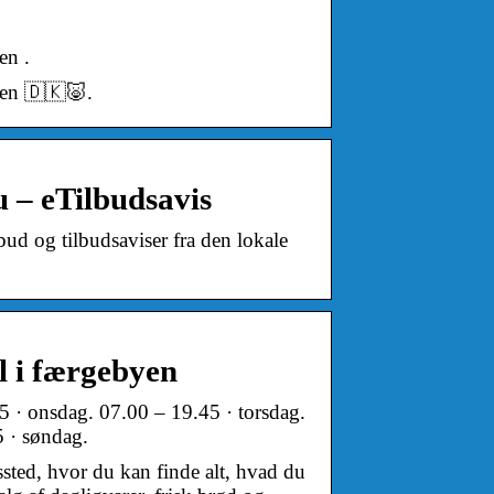
en .
sen 🇩🇰🐷.
 – eTilbudsavis
d og tilbudsaviser fra den lokale
l i færgebyen
5 · onsdag. 07.00 – 19.45 · torsdag.
5 · søndag.
ssted, hvor du kan finde alt, hvad du