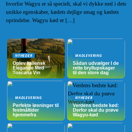
hvorfor Wagyu er så specielt, skal vi dykke ned i dets
unikke egenskaber, kødets dejlige smag og kødets
oprindelse. Wagyu kød er […]
NYHEDER
MADLEVERING
Oplev Italiensk
Sådan udvælger I de
Elegance Med
rette bryllupskager
Toscana Vin
til den store dag
MADLEVERING
NYHEDER
Perfekte løsninger til
Verdens bedste kød:
festmåltider
Derfor skal du prøve
hjemmefra
Wagyu-kød